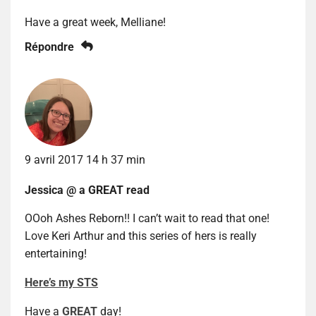
Have a great week, Melliane!
Répondre
9 avril 2017 14 h 37 min
Jessica @ a GREAT read
OOoh Ashes Reborn!! I can’t wait to read that one!
Love Keri Arthur and this series of hers is really
entertaining!
Here’s my STS
Have a
GREAT
day!