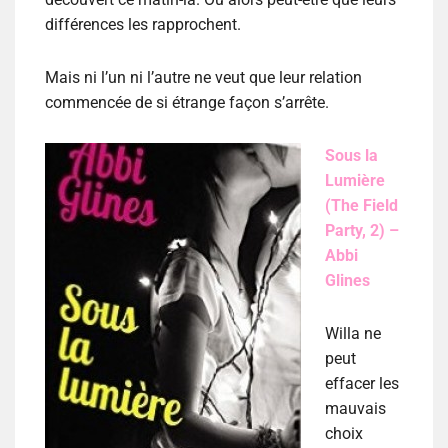
différences les rapprochent.
Mais ni l’un ni l’autre ne veut que leur relation
commencée de si étrange façon s’arrête.
Sous la
Lumière
(The Field
Party, 2) –
Abbi
Glines
Willa ne
peut
effacer les
mauvais
choix