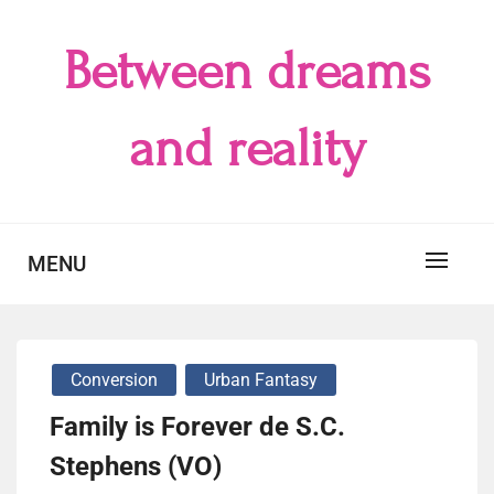
Skip
to
Between dreams
content
and reality
MENU
Conversion
Urban Fantasy
Family is Forever de S.C.
Stephens (VO)