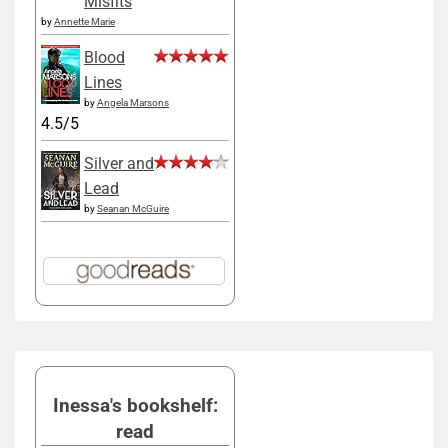
Misfits
by
Annette Marie
Blood
Lines
by
Angela Marsons
4.5/5
Silver and
Lead
by
Seanan McGuire
Inessa's bookshelf:
read