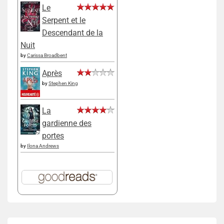
Le
Serpent et le
Descendant de la
Nuit
by
Carissa Broadbent
Après
by
Stephen King
La
gardienne des
portes
by
Ilona Andrews