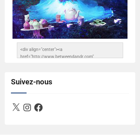
<div align="center"><a 
href="http://www.betweendandr.com" 
title="Between D&R"><img 
src="https://image.ibb.co/jcfFOA/14141704-
503716673157532-2788222864243652657-n.jpg" 
Suivez-nous
alt="Between D&R" style="border:none;" /></a>
</div>
X
Instagram
Facebook