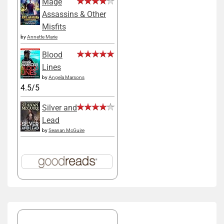
Mage
Assassins & Other
Misfits
by
Annette Marie
Blood
Lines
by
Angela Marsons
4.5/5
Silver and
Lead
by
Seanan McGuire