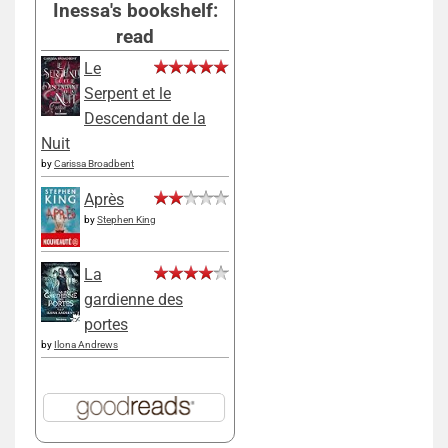
Inessa's bookshelf:
read
Le
Serpent et le
Descendant de la
Nuit
by
Carissa Broadbent
Après
by
Stephen King
La
gardienne des
portes
by
Ilona Andrews