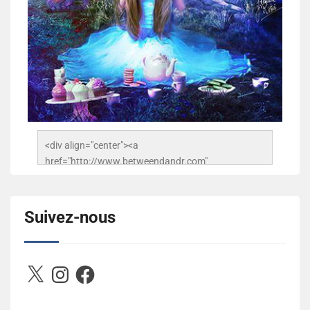
<div align="center"><a 
href="http://www.betweendandr.com" 
title="Between D&R"><img 
src="https://image.ibb.co/jcfFOA/14141704-
503716673157532-2788222864243652657-n.jpg" 
Suivez-nous
alt="Between D&R" style="border:none;" /></a>
</div>
X
Instagram
Facebook