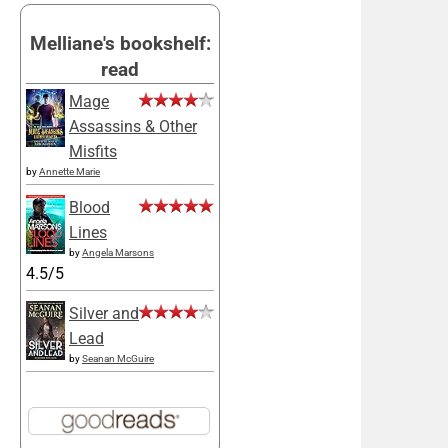
Melliane's bookshelf:
read
Mage
Assassins & Other
Misfits
by
Annette Marie
Blood
Lines
by
Angela Marsons
4.5/5
Silver and
Lead
by
Seanan McGuire