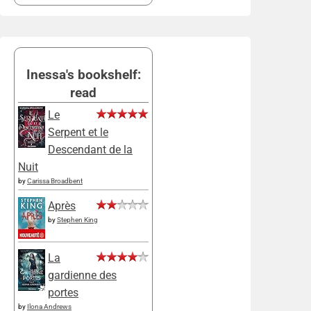
Inessa's bookshelf:
read
Le
Serpent et le
Descendant de la
Nuit
by
Carissa Broadbent
Après
by
Stephen King
La
gardienne des
portes
by
Ilona Andrews