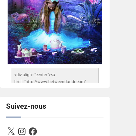
<div align="center"><a 
href="http://www.betweendandr.com" 
title="Between D&R"><img 
src="https://image.ibb.co/jcfFOA/14141704-
503716673157532-
Suivez-nous
2788222864243652657-n.jpg" 
alt="Between D&R" style="border:none;" />
</a></div>
X
Instagram
Facebook