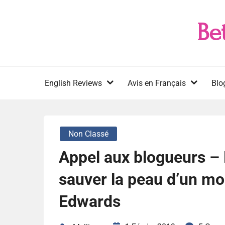
Skip
to
Be
content
English Reviews
Avis en Français
Blo
Non Classé
Appel aux blogueurs –
sauver la peau d’un mor
Edwards