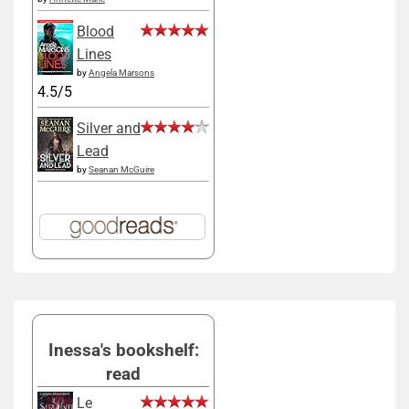
Blood
Lines
by
Angela Marsons
4.5/5
Silver and
Lead
by
Seanan McGuire
Inessa's bookshelf:
read
Le