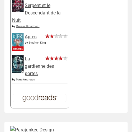
Serpent et le
Descendant de la
Nuit
by
Carissa Broadbent
Après
by
Stephen King
La
gardienne des
portes
by
Ilona Andrews