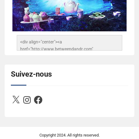
<div align="center"><a 
href="http://www.betweendandr.com" 
title="Between D&R"><img 
src="https://image.ibb.co/jcfFOA/14141704-
503716673157532-2788222864243652657-n.jpg" 
Suivez-nous
alt="Between D&R" style="border:none;" /></a>
</div>
X
Instagram
Facebook
Copyright
2024. All rights reserved.