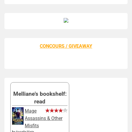
CONCOURS / GIVEAWAY
Melliane's bookshelf:
read
Mage
Assassins & Other
Misfits
by
Annette Marie