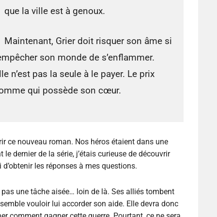
que la ville est à genoux.
Maintenant, Grier doit risquer son âme si
t empêcher son monde de s’enflammer.
lle n’est pas la seule à le payer. Le prix
 l’homme qui possède son cœur.
vrir ce nouveau roman. Nos héros étaient dans une
 le dernier de la série, j’étais curieuse de découvrir
si d’obtenir les réponses à mes questions.
st pas une tâche aisée… loin de là. Ses alliés tombent
 semble vouloir lui accorder son aide. Elle devra donc
ner comment gagner cette guerre. Pourtant, ce ne sera