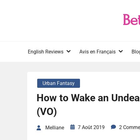
Skip
to
Be
content
English Reviews
Avis en Français
Blo
Urban Fantasy
How to Wake an Undead
(VO)
7 Août 2019
2 Comme
Melliane