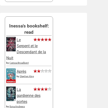
Inessa's bookshelf:
read
Le
Serpent et le
Descendant de la
Nuit
by
Carissa Broadbent
Après
by
Stephen King
La
gardienne des
portes
by
Ilona Andrews