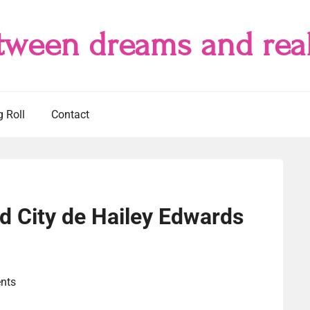
tween dreams and real
g Roll
Contact
 City de Hailey Edwards
nts