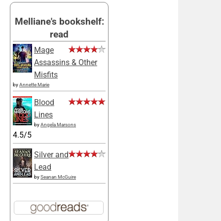
Melliane's bookshelf:
read
Mage
Assassins & Other
Misfits
by
Annette Marie
Blood
Lines
by
Angela Marsons
4.5/5
Silver and
Lead
by
Seanan McGuire