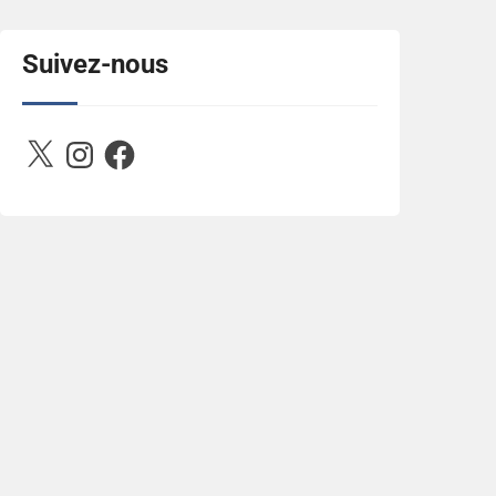
title="Between D&R"><img 
src="https://image.ibb.co/jcfFOA/14141704-
503716673157532-
Suivez-nous
2788222864243652657-n.jpg" 
alt="Between D&R" style="border:none;" />
</a></div>
X
Instagram
Facebook