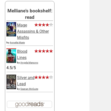
Melliane's bookshelf:
read
Mage
Assassins & Other
Misfits
by
Annette Marie
Blood
Lines
by
Angela Marsons
4.5/5
Silver and
Lead
by
Seanan McGuire