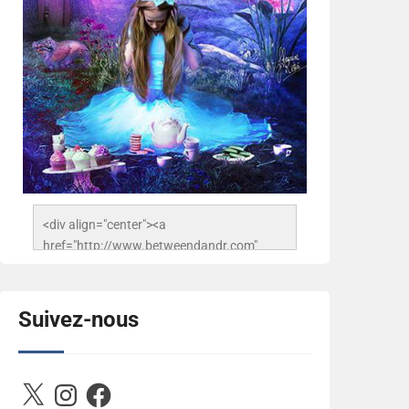
<div align="center"><a 
href="http://www.betweendandr.com" 
title="Between D&R"><img 
src="https://image.ibb.co/jcfFOA/14141704-
503716673157532-
Suivez-nous
2788222864243652657-n.jpg" 
alt="Between D&R" style="border:none;" />
</a></div>
X
Instagram
Facebook