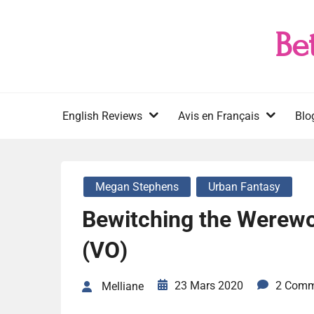
Skip
to
Be
content
English Reviews
Avis en Français
Blo
Megan Stephens
Urban Fantasy
Bewitching the Werewo
(VO)
23 Mars 2020
2 Comm
Melliane