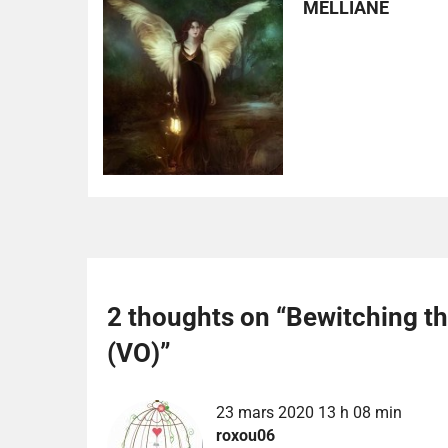
MELLIANE
2 thoughts on “
Bewitching t
(VO)
”
23 mars 2020 13 h 08 min
roxou06