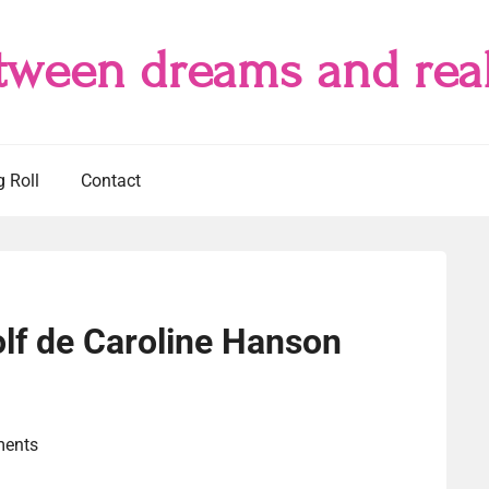
tween dreams and real
g Roll
Contact
lf de Caroline Hanson
ents