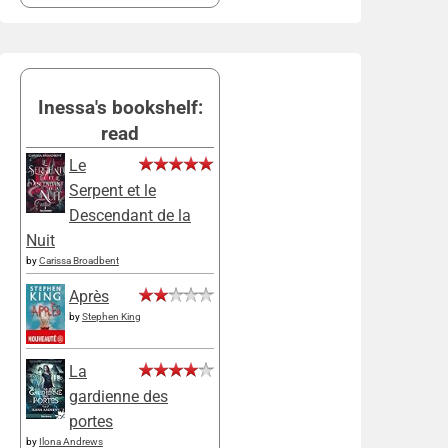
Inessa's bookshelf:
read
Le
Serpent et le
Descendant de la
Nuit
by
Carissa Broadbent
Après
by
Stephen King
La
gardienne des
portes
by
Ilona Andrews