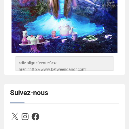
<div align="center"><a 
href="http://www.betweendandr.com" 
title="Between D&R"><img 
src="https://image.ibb.co/jcfFOA/14141704-
503716673157532-2788222864243652657-n.jpg" 
Suivez-nous
alt="Between D&R" style="border:none;" /></a>
</div>
X
Instagram
Facebook