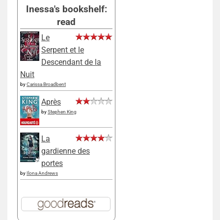
Inessa's bookshelf:
read
Le
Serpent et le
Descendant de la
Nuit
by
Carissa Broadbent
Après
by
Stephen King
La
gardienne des
portes
by
Ilona Andrews