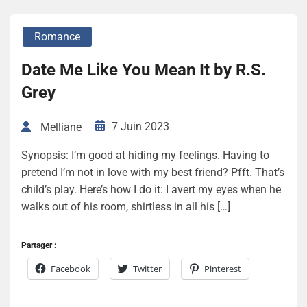
Romance
Date Me Like You Mean It by R.S.
Grey
7 Juin 2023
Melliane
Synopsis: I’m good at hiding my feelings. Having to
pretend I’m not in love with my best friend? Pfft. That’s
child’s play. Here’s how I do it: I avert my eyes when he
walks out of his room, shirtless in all his […]
Partager :
Facebook
Twitter
Pinterest