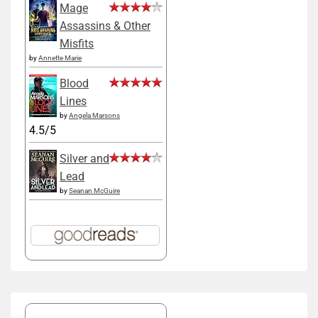
Mage
Assassins & Other
Misfits
by
Annette Marie
Blood
Lines
by
Angela Marsons
4.5/5
Silver and
Lead
by
Seanan McGuire