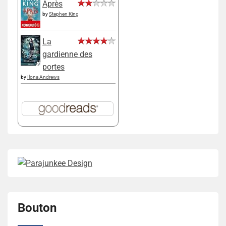
Après
by
Stephen King
La
gardienne des
portes
by
Ilona Andrews
Bouton