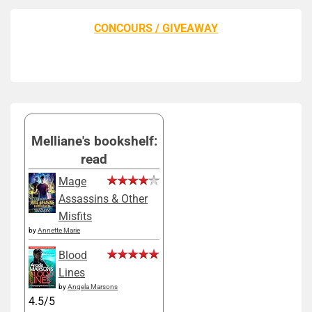
CONCOURS / GIVEAWAY
Melliane's bookshelf:
read
Mage
Assassins & Other
Misfits
by
Annette Marie
Blood
Lines
by
Angela Marsons
4.5/5