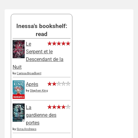
Inessa's bookshelf:
read
Le
Serpent et le
Descendant de la
Nuit
by
Carissa Broadbent
Après
by
Stephen King
La
gardienne des
portes
by
Ilona Andrews