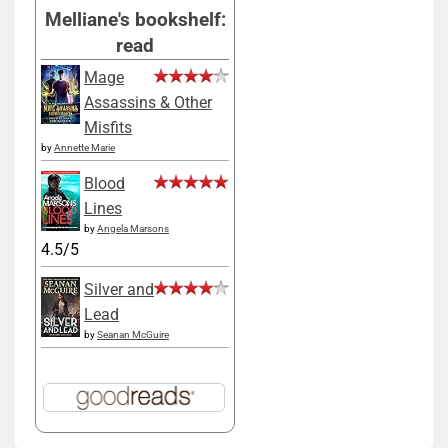
Melliane's bookshelf:
read
Mage
Assassins & Other
Misfits
by
Annette Marie
Blood
Lines
by
Angela Marsons
4.5/5
Silver and
Lead
by
Seanan McGuire