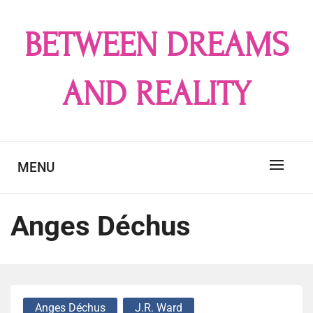
Skip
to
BETWEEN DREAMS
content
AND REALITY
MENU
Anges Déchus
Anges Déchus
J.R. Ward