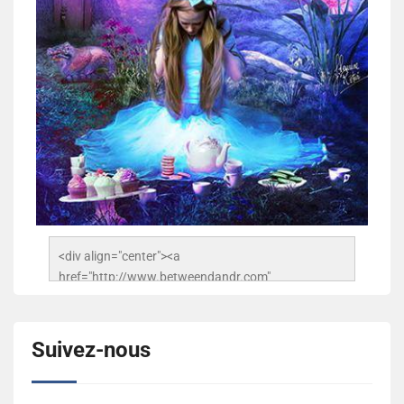
<div align="center"><a 
href="http://www.betweendandr.com" 
title="Between D&R"><img 
src="https://image.ibb.co/jcfFOA/14141704-
503716673157532-2788222864243652657-n.jpg" 
Suivez-nous
alt="Between D&R" style="border:none;" /></a>
</div>