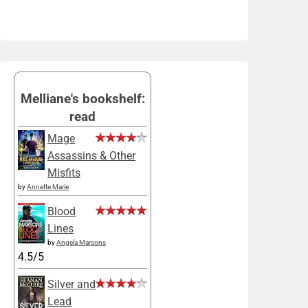
Melliane's bookshelf:
read
Mage
Assassins & Other
Misfits
by
Annette Marie
Blood
Lines
by
Angela Marsons
4.5/5
Silver and
Lead