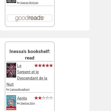
by
Seanan McGuire
Inessa's bookshelf:
read
Le
Serpent et le
Descendant de la
Nuit
by
Carissa Broadbent
Après
by
Stephen King