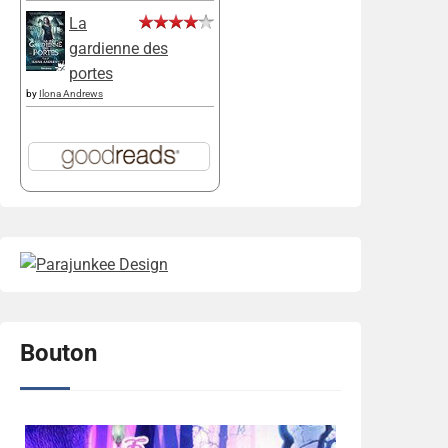
La
gardienne des
portes
by
Ilona Andrews
Bouton