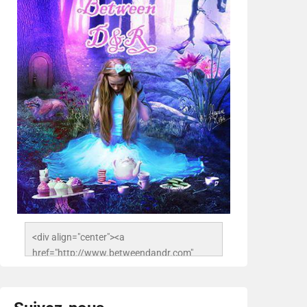
<div align="center"><a 
href="http://www.betweendandr.com" 
title="Between D&R"><img 
src="https://image.ibb.co/jcfFOA/14141704-
503716673157532-