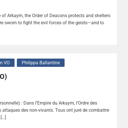
e of Arkaym, the Order of Deacons protects and shelters
are sworn to fight the evil forces of the geists—and to
En VO
Philippa Ballantine
VO)
sonnelle) : Dans l’Empire du Arkaym, l’Ordre des
les attaques des non-vivants. Tous ont juré de combattre
 […]