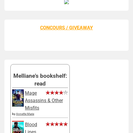
CONCOURS / GIVEAWAY
Melliane's bookshelf:
read
Mage
Assassins & Other
Misfits
by
Annette Marie
Blood
Lines