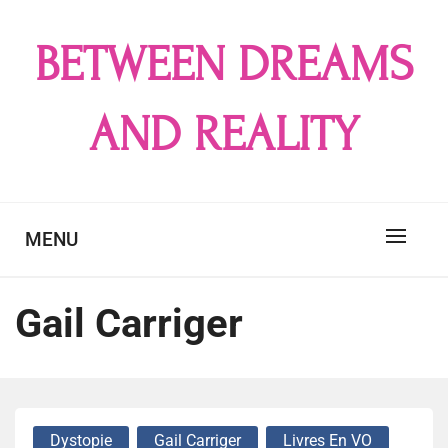
Skip
to
BETWEEN DREAMS
content
AND REALITY
MENU
Gail Carriger
Dystopie
Gail Carriger
Livres En VO