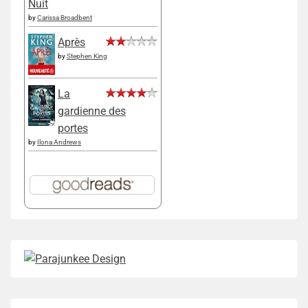
Nuit
by
Carissa Broadbent
Après
by
Stephen King
La
gardienne des
portes
by
Ilona Andrews