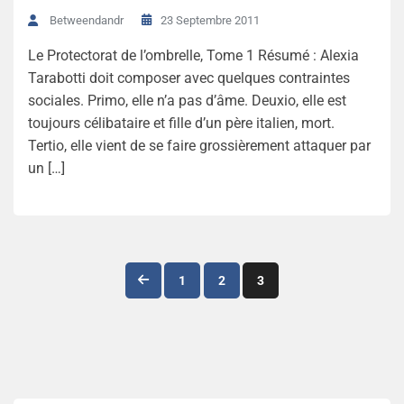
23 Septembre 2011
Betweendandr
Le Protectorat de l’ombrelle, Tome 1 Résumé : Alexia
Tarabotti doit composer avec quelques contraintes
sociales. Primo, elle n’a pas d’âme. Deuxio, elle est
toujours célibataire et fille d’un père italien, mort.
Tertio, elle vient de se faire grossièrement attaquer par
un […]
Navigation
1
2
3
des
articles