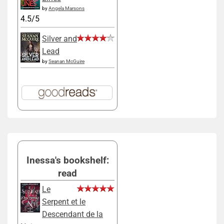
by
Angela Marsons
4.5/5
Silver and
Lead
by
Seanan McGuire
Inessa's bookshelf:
read
Le
Serpent et le
Descendant de la