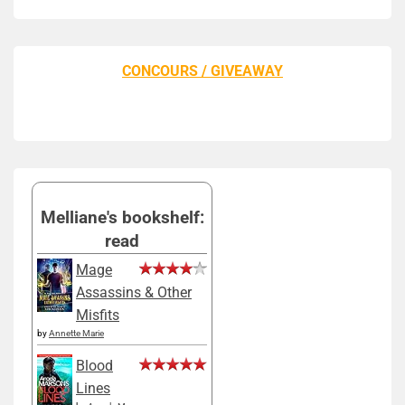
CONCOURS / GIVEAWAY
Melliane's bookshelf:
read
Mage
Assassins & Other
Misfits
by
Annette Marie
Blood
Lines