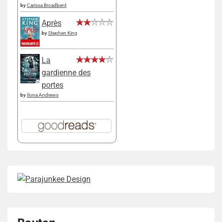
by
Carissa Broadbent
Après
by
Stephen King
La
gardienne des
portes
by
Ilona Andrews