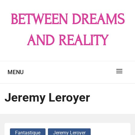
Skip
to
BETWEEN DREAMS
content
AND REALITY
MENU
Jeremy Leroyer
Fantastique
Jeremy Leroyer