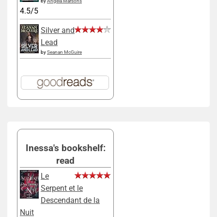
by
Angela Marsons
4.5/5
Silver and
Lead
by
Seanan McGuire
Inessa's bookshelf:
read
Le
Serpent et le
Descendant de la
Nuit