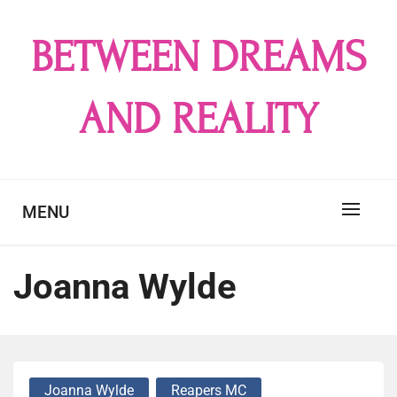
Skip
to
BETWEEN DREAMS
content
AND REALITY
MENU
Joanna Wylde
Joanna Wylde
Reapers MC