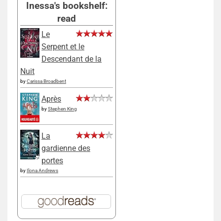
Inessa's bookshelf:
read
Le
Serpent et le
Descendant de la
Nuit
by
Carissa Broadbent
Après
by
Stephen King
La
gardienne des
portes
by
Ilona Andrews