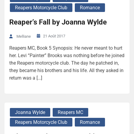
Reapers Motorcycle Club
Romance
Reaper’s Fall by Joanna Wylde
21 Août 2017
Melliane
Reapers MC, Book 5 Synopsis: He never meant to hurt
her. Levi “Painter” Brooks was nothing before he joined
the Reapers motorcycle club. The day he patched in,
they became his brothers and his life. All they asked in
return was a […]
Joanna Wylde
Reapers MC
Reapers Motorcycle Club
Romance