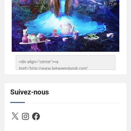
<div align="center"><a 
href="http://www.betweendandr.com" 
title="Between D&R"><img 
src="https://image.ibb.co/jcfFOA/14141704-
503716673157532-2788222864243652657-n.jpg" 
Suivez-nous
alt="Between D&R" style="border:none;" /></a>
</div>
X
Instagram
Facebook