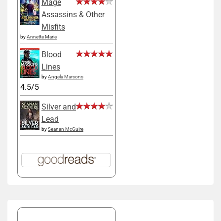
Mage
Assassins & Other
Misfits
by
Annette Marie
Blood
Lines
by
Angela Marsons
4.5/5
Silver and
Lead
by
Seanan McGuire