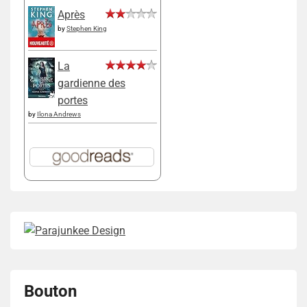
Après
by
Stephen King
La
gardienne des
portes
by
Ilona Andrews
Bouton