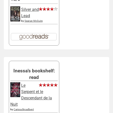
Silver and
Lead
by
Seanan McGuire
Inessa's bookshelf:
read
Le
Serpent et le
Descendant de la
Nuit
by
Carissa Broadbent