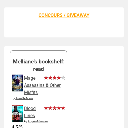
CONCOURS / GIVEAWAY
Melliane's bookshelf:
read
Mage
Assassins & Other
Misfits
by
Annette Marie
Blood
Lines
by
Angela Marsons
4.5/5