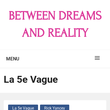
Skip
to
BETWEEN DREAMS
content
AND REALITY
MENU
La 5e Vague
La 5e Vague
Rick Yancey