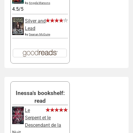
by
Angela Marsons
4.5/5
Silver and
Lead
by
Seanan McGuire
Inessa's bookshelf:
read
Le
Serpent et le
Descendant de la
Nuit