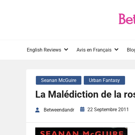
Skip
to
Be
content
English Reviews
Avis en Français
Blo
Seanan McGuire
Urban Fantasy
La Malédiction de la r
22 Septembre 2011
Betweendandr