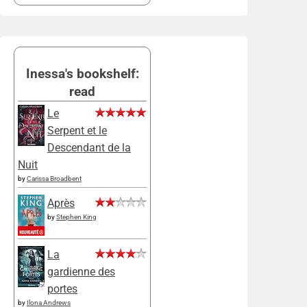
Inessa's bookshelf:
read
Le
Serpent et le
Descendant de la
Nuit
by
Carissa Broadbent
Après
by
Stephen King
La
gardienne des
portes
by
Ilona Andrews