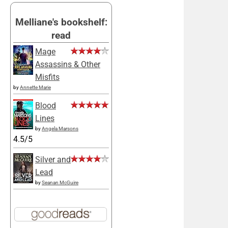
Melliane's bookshelf:
read
Mage
Assassins & Other
Misfits
by
Annette Marie
Blood
Lines
by
Angela Marsons
4.5/5
Silver and
Lead
by
Seanan McGuire