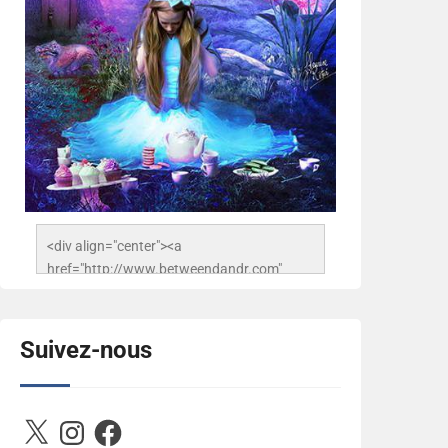
<div align="center"><a 
href="http://www.betweendandr.com" 
title="Between D&R"><img 
src="https://image.ibb.co/jcfFOA/14141704-
503716673157532-
Suivez-nous
2788222864243652657-n.jpg" 
alt="Between D&R" style="border:none;" />
</a></div>
X
Instagram
Facebook