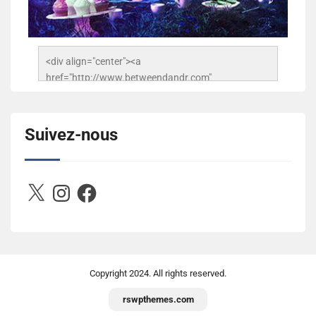
<div align="center"><a 
href="http://www.betweendandr.com" 
title="Between D&R"><img 
src="https://image.ibb.co/jcfFOA/14141704-
503716673157532-2788222864243652657-n.jpg" 
Suivez-nous
alt="Between D&R" style="border:none;" /></a>
</div>
X
Instagram
Facebook
Copyright
2024. All rights reserved.
rswpthemes.com