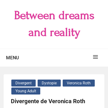
Skip
to
Between dreams
content
and reality
MENU
Divergent
Dystopie
Veronica Roth
Young Adult
Divergente de Veronica Roth