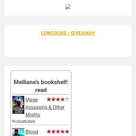
CONCOURS / GIVEAWAY
Melliane's bookshelf:
read
Mage
Assassins & Other
Misfits
by
Annette Marie
Blood