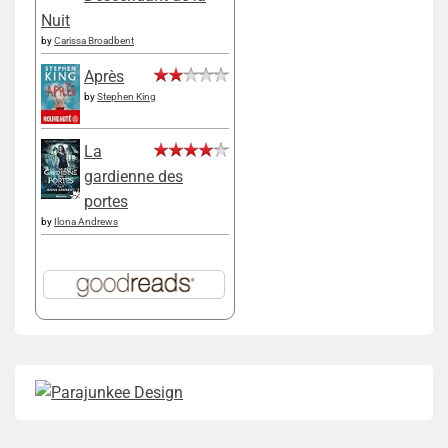
Nuit
by
Carissa Broadbent
Après
by
Stephen King
La
gardienne des
portes
by
Ilona Andrews