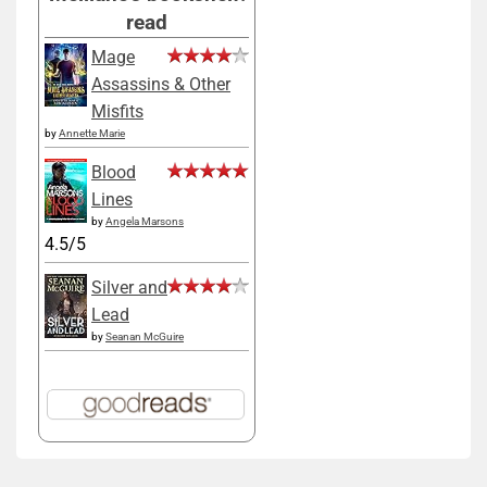
read
Mage
Assassins & Other
Misfits
by
Annette Marie
Blood
Lines
by
Angela Marsons
4.5/5
Silver and
Lead
by
Seanan McGuire