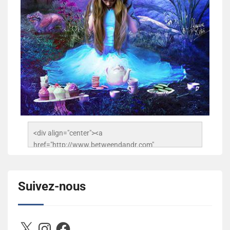
<div align="center"><a 
href="http://www.betweendandr.com" 
title="Between D&R"><img 
src="https://image.ibb.co/jcfFOA/14141704-
503716673157532-2788222864243652657-n.jpg" 
Suivez-nous
alt="Between D&R" style="border:none;" /></a>
</div>
X
Instagram
Facebook