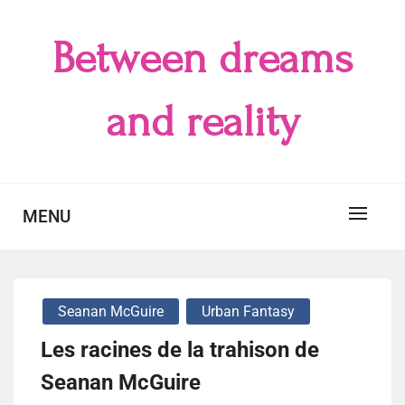
Skip
to
Between dreams
content
and reality
MENU
Seanan McGuire
Urban Fantasy
Les racines de la trahison de
Seanan McGuire