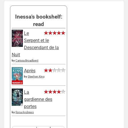
Inessa's bookshelf:
read
Le
Serpent et le
Descendant de la
Nuit
by
Carissa Broadbent
Après
by
Stephen King
La
gardienne des
portes
by
Ilona Andrews