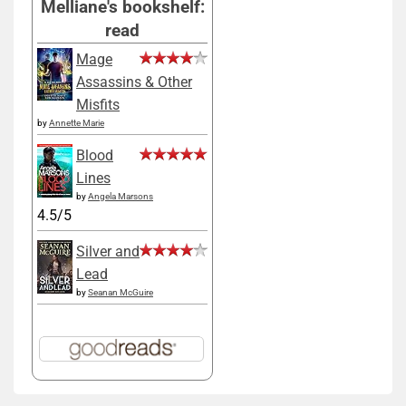
Melliane's bookshelf:
read
Mage
Assassins & Other
Misfits
by
Annette Marie
Blood
Lines
by
Angela Marsons
4.5/5
Silver and
Lead
by
Seanan McGuire