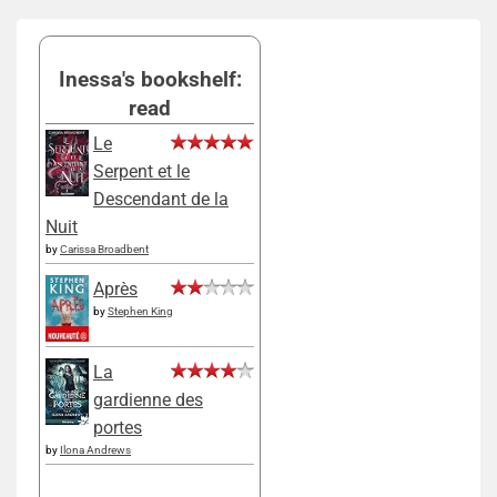
Inessa's bookshelf:
read
Le
Serpent et le
Descendant de la
Nuit
by
Carissa Broadbent
Après
by
Stephen King
La
gardienne des
portes
by
Ilona Andrews