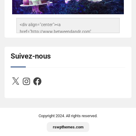
<div align="center"><a 
href="http://www.betweendandr.com" 
title="Between D&R"><img 
src="https://image.ibb.co/jcfFOA/14141704-
503716673157532-2788222864243652657-n.jpg" 
Suivez-nous
alt="Between D&R" style="border:none;" /></a>
</div>
X
Instagram
Facebook
Copyright
2024. All rights reserved.
rswpthemes.com