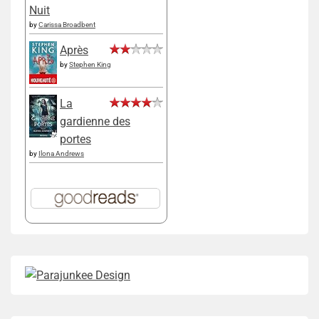
Nuit
by
Carissa Broadbent
Après
by
Stephen King
La
gardienne des
portes
by
Ilona Andrews