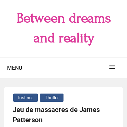
Skip
to
Between dreams
content
and reality
MENU
Instinct
Thriller
Jeu de massacres de James
Patterson