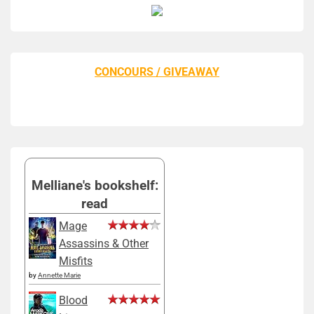
CONCOURS / GIVEAWAY
Melliane's bookshelf:
read
Mage
Assassins & Other
Misfits
by
Annette Marie
Blood