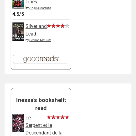
Lines
by
Angela Marsons
4.5/5
Silver and
Lead
by
Seanan McGuire
Inessa's bookshelf:
read
Le
Serpent et le
Descendant de la