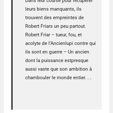
Dans leur course
pour
récupérer
leurs biens
manquants
,
ils
trouvent
des empreintes
de
Robert
Friars un peu
partout
.
Robert
Friar
–
tueur,
fou, et
acolyte de
l’Ancien
lupi
contre qui
ils sont en guerre
–
Un ancien
dont la puissance est
presque
aussi vaste que
son ambition à
chambouler le monde entier.
.
.