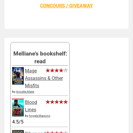
CONCOURS / GIVEAWAY
Melliane's bookshelf:
read
Mage
Assassins & Other
Misfits
by
Annette Marie
Blood
Lines
by
Angela Marsons
4.5/5