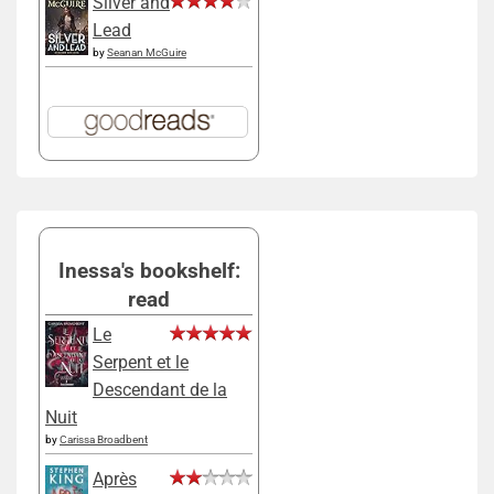
Silver and
Lead
by
Seanan McGuire
Inessa's bookshelf:
read
Le
Serpent et le
Descendant de la
Nuit
by
Carissa Broadbent
Après