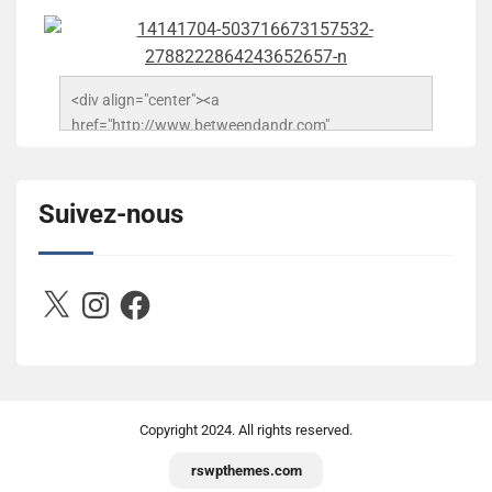
<div align="center"><a 
href="http://www.betweendandr.com" 
title="Between D&R"><img 
src="https://image.ibb.co/jcfFOA/14141704-
503716673157532-2788222864243652657-n.jpg" 
Suivez-nous
alt="Between D&R" style="border:none;" /></a>
</div>
X
Instagram
Facebook
Copyright
2024. All rights reserved.
rswpthemes.com