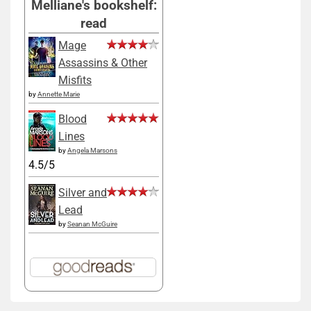
Melliane's bookshelf:
read
Mage
Assassins & Other
Misfits
by
Annette Marie
Blood
Lines
by
Angela Marsons
4.5/5
Silver and
Lead
by
Seanan McGuire