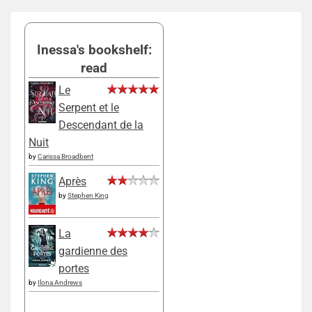
Inessa's bookshelf:
read
Le
Serpent et le
Descendant de la
Nuit
by
Carissa Broadbent
Après
by
Stephen King
La
gardienne des
portes
by
Ilona Andrews