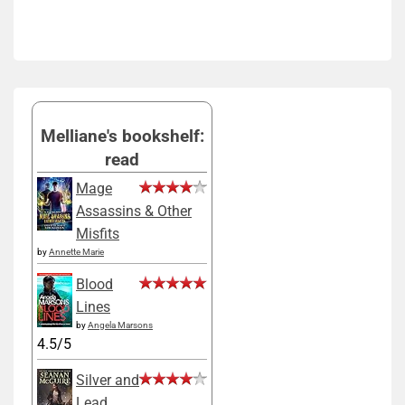
Melliane's bookshelf:
read
Mage
Assassins & Other
Misfits
by
Annette Marie
Blood
Lines
by
Angela Marsons
4.5/5
Silver and
Lead