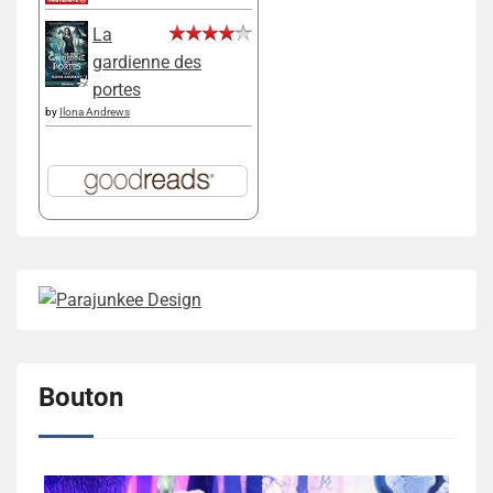
La
gardienne des
portes
by
Ilona Andrews
Bouton