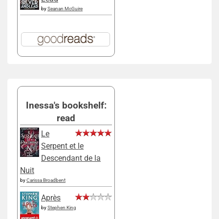
by
Seanan McGuire
Inessa's bookshelf:
read
Le
Serpent et le
Descendant de la
Nuit
by
Carissa Broadbent
Après
by
Stephen King