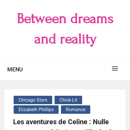
Skip
to
Between dreams
content
and reality
MENU
Chicago Stars
Chick-Lit
Elizabeth Phillips
Romance
Les aventures de Celine : Nulle