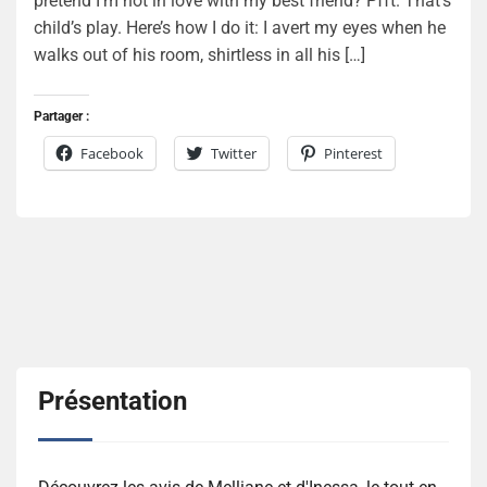
pretend I’m not in love with my best friend? Pfft. That’s
child’s play. Here’s how I do it: I avert my eyes when he
walks out of his room, shirtless in all his […]
Partager :
Facebook
Twitter
Pinterest
Présentation