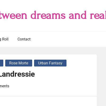
tween dreams and real
g Roll
Contact
Rose Morte
Urban Fantasy
 Landressie
ments