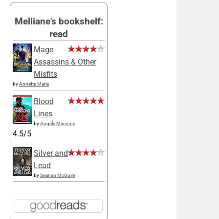
Melliane's bookshelf:
read
Mage
Assassins & Other
Misfits
by
Annette Marie
Blood
Lines
by
Angela Marsons
4.5/5
Silver and
Lead
by
Seanan McGuire