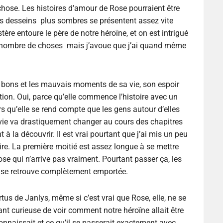
 chose. Les histoires d’amour de Rose pourraient être
des desseins plus sombres se présentent assez vite
re entoure le père de notre héroïne, et on est intrigué
 nombre de choses mais j’avoue que j’ai quand même
bons et les mauvais moments de sa vie, son espoir
ution. Oui, parce qu’elle commence l’histoire avec un
s qu’elle se rend compte que les gens autour d’elles
a vie va drastiquement changer au cours des chapitres
 à la découvrir. Il est vrai pourtant que j’ai mis un peu
ire. La première moitié est assez longue à se mettre
se qui n’arrive pas vraiment. Pourtant passer ça, les
 se retrouve complètement emportée.
tus de Janlys, même si c’est vrai que Rose, elle, ne se
nt curieuse de voir comment notre héroïne allait être
connaissait et ce qu’il se passerait exactement avec