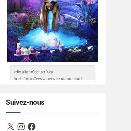
<div align="center"><a 
href="http://www.betweendandr.com" 
title="Between D&R"><img 
src="https://image.ibb.co/jcfFOA/14141704-
503716673157532-
Suivez-nous
2788222864243652657-n.jpg" 
alt="Between D&R" style="border:none;" />
</a></div>
X
Instagram
Facebook