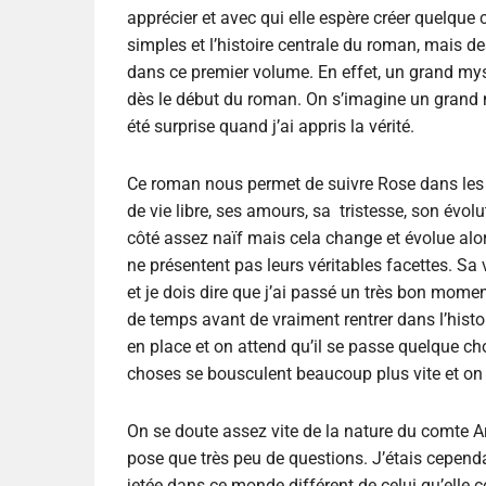
apprécier et avec qui elle espère créer quelque
simples et l’histoire centrale du roman, mais 
dans ce premier volume. En effet, un grand mystè
dès le début du roman. On s’imagine un grand
été surprise quand j’ai appris la vérité.
Ce roman nous permet de suivre Rose dans les 
de vie libre, ses amours, sa tristesse, son évol
côté assez naïf mais cela change et évolue alor
ne présentent pas leurs véritables facettes. S
et je dois dire que j’ai passé un très bon moment
de temps avant de vraiment rentrer dans l’histo
en place et on attend qu’il se passe quelque cho
choses se bousculent beaucoup plus vite et on
On se doute assez vite de la nature du comte Ar
pose que très peu de questions. J’étais cependa
jetée dans ce monde différent de celui qu’elle 