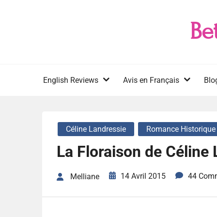
Skip
to
Be
content
English Reviews
Avis en Français
Blo
Céline Landressie
Romance Historique
La Floraison de Céline
14 Avril 2015
44 Com
Melliane