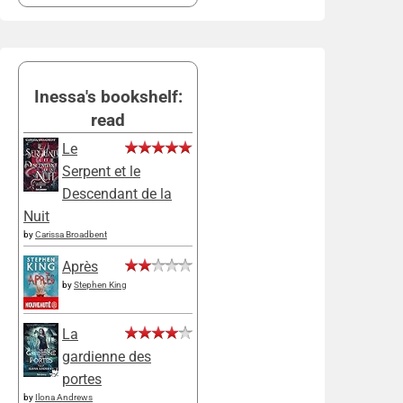
Inessa's bookshelf:
read
Le
Serpent et le
Descendant de la
Nuit
by
Carissa Broadbent
Après
by
Stephen King
La
gardienne des
portes
by
Ilona Andrews