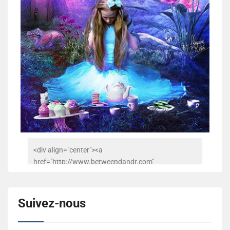
<div align="center"><a 
href="http://www.betweendandr.com" 
title="Between D&R"><img 
src="https://image.ibb.co/jcfFOA/14141704-
503716673157532-2788222864243652657-n.jpg" 
Suivez-nous
alt="Between D&R" style="border:none;" /></a>
</div>