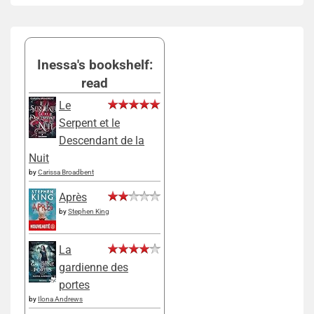
Inessa's bookshelf:
read
Le
Serpent et le
Descendant de la
Nuit
by
Carissa Broadbent
Après
by
Stephen King
La
gardienne des
portes
by
Ilona Andrews