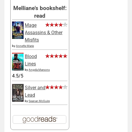
Melliane's bookshelf:
read
Mage
Assassins & Other
Misfits
by
Annette Marie
Blood
Lines
by
Angela Marsons
4.5/5
Silver and
Lead
by
Seanan McGuire