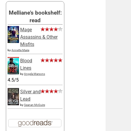
Melliane's bookshelf:
read
Mage
Assassins & Other
Misfits
by
Annette Marie
Blood
Lines
by
Angela Marsons
4.5/5
Silver and
Lead
by
Seanan McGuire