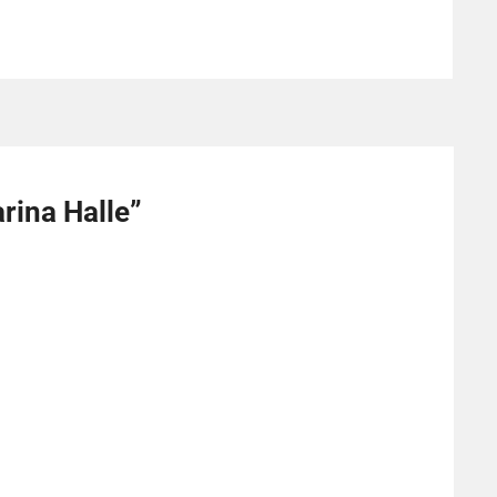
arina Halle
”