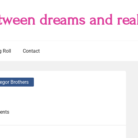
tween dreams and real
g Roll
Contact
gor Brothers
ents