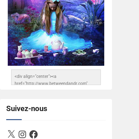
<div align="center"><a 
href="http://www.betweendandr.com" 
title="Between D&R"><img 
src="https://image.ibb.co/jcfFOA/14141704-
503716673157532-
Suivez-nous
2788222864243652657-n.jpg" 
alt="Between D&R" style="border:none;" />
</a></div>
X
Instagram
Facebook