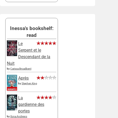
Inessa's bookshelf:
read
Le
Serpent et le
Descendant de la
Nuit
by
Carissa Broadbent
Après
by
Stephen King
La
gardienne des
portes
by
Ilona Andrews