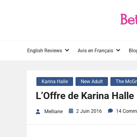
Skip
to
Be
content
English Reviews
Avis en Français
Blo
Karina Halle
New Adult
The McGre
L’Offre de Karina Halle
2 Juin 2016
14 Comm
Melliane