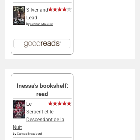
Silver and
Lead
by
Seanan McGuire
Inessa's bookshelf:
read
Le
Serpent et le
Descendant de la
Nuit
by
Carissa Broadbent