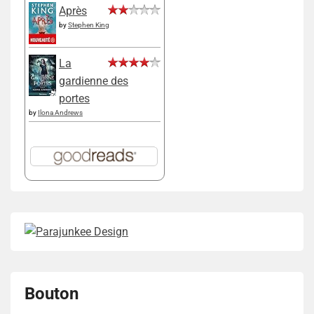
Après
by
Stephen King
La
gardienne des
portes
by
Ilona Andrews
Bouton