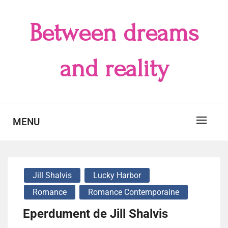
Skip
to
Between dreams
content
and reality
MENU
Jill Shalvis
Lucky Harbor
Romance
Romance Contemporaine
Eperdument de Jill Shalvis