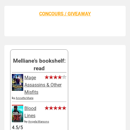
CONCOURS / GIVEAWAY
Melliane's bookshelf:
read
Mage
Assassins & Other
Misfits
by
Annette Marie
Blood
Lines
by
Angela Marsons
4.5/5