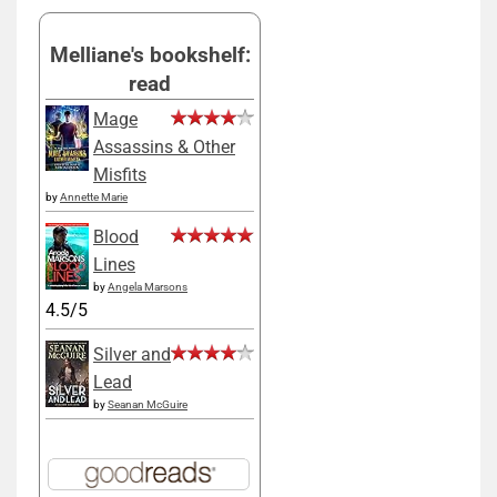
Melliane's bookshelf:
read
Mage
Assassins & Other
Misfits
by
Annette Marie
Blood
Lines
by
Angela Marsons
4.5/5
Silver and
Lead
by
Seanan McGuire