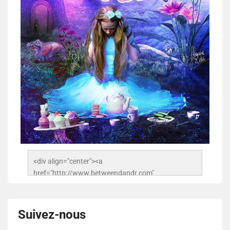
<div align="center"><a 
href="http://www.betweendandr.com" 
title="Between D&R"><img 
src="https://image.ibb.co/jcfFOA/14141704-
503716673157532-2788222864243652657-n.jpg" 
Suivez-nous
alt="Between D&R" style="border:none;" /></a>