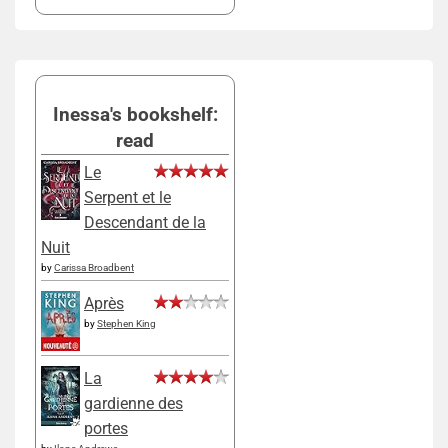
Inessa's bookshelf:
read
Le
Serpent et le
Descendant de la
Nuit
by
Carissa Broadbent
Après
by
Stephen King
La
gardienne des
portes