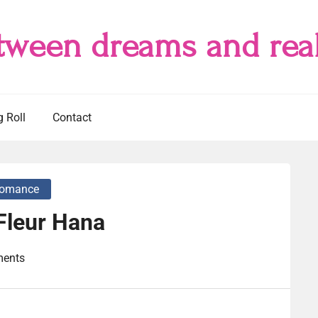
tween dreams and real
g Roll
Contact
omance
 Fleur Hana
ents