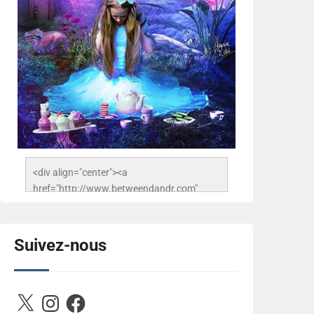
<div align="center"><a 
href="http://www.betweendandr.com" 
title="Between D&R"><img 
src="https://image.ibb.co/jcfFOA/14141704-
503716673157532-
Suivez-nous
2788222864243652657-n.jpg" 
alt="Between D&R" style="border:none;" />
</a></div>
X
Instagram
Facebook