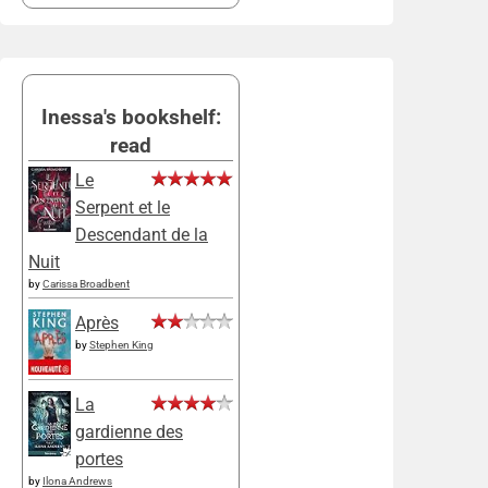
Inessa's bookshelf:
read
Le
Serpent et le
Descendant de la
Nuit
by
Carissa Broadbent
Après
by
Stephen King
La
gardienne des
portes
by
Ilona Andrews