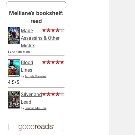
Melliane's bookshelf:
read
Mage
Assassins & Other
Misfits
by
Annette Marie
Blood
Lines
by
Angela Marsons
4.5/5
Silver and
Lead
by
Seanan McGuire