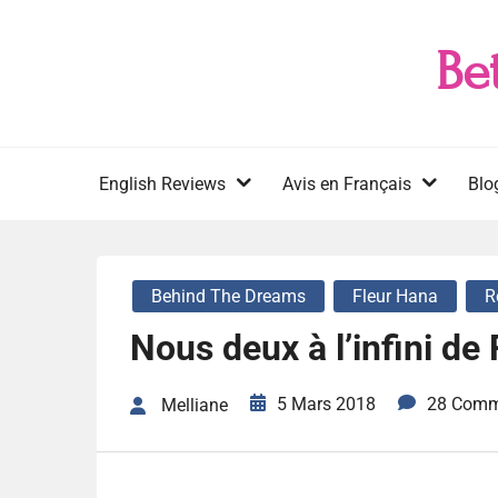
Skip
to
Be
content
English Reviews
Avis en Français
Blo
Behind The Dreams
Fleur Hana
R
Nous deux à l’infini de
5 Mars 2018
28 Comm
Melliane