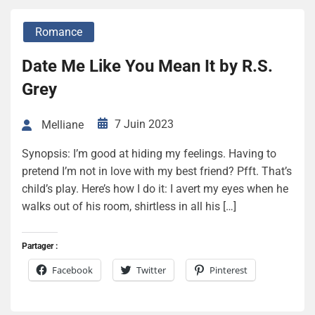
Romance
Date Me Like You Mean It by R.S.
Grey
7 Juin 2023
Melliane
Synopsis: I’m good at hiding my feelings. Having to
pretend I’m not in love with my best friend? Pfft. That’s
child’s play. Here’s how I do it: I avert my eyes when he
walks out of his room, shirtless in all his […]
Partager :
Facebook
Twitter
Pinterest