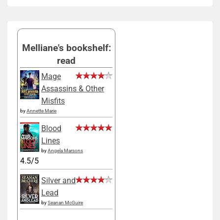
Melliane's bookshelf:
read
Mage
Assassins & Other
Misfits
by
Annette Marie
Blood
Lines
by
Angela Marsons
4.5/5
Silver and
Lead
by
Seanan McGuire