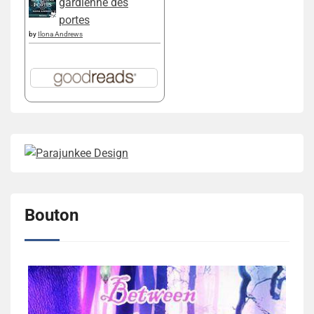
gardienne des
portes
by
Ilona Andrews
Bouton