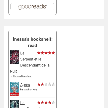
Inessa's bookshelf:
read
Le
Serpent et le
Descendant de la
Nuit
by
Carissa Broadbent
Après
by
Stephen King
La