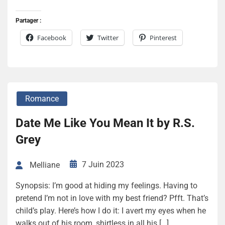
Partager :
Facebook
Twitter
Pinterest
Romance
Date Me Like You Mean It by R.S.
Grey
7 Juin 2023
Melliane
Synopsis: I’m good at hiding my feelings. Having to
pretend I’m not in love with my best friend? Pfft. That’s
child’s play. Here’s how I do it: I avert my eyes when he
walks out of his room, shirtless in all his […]