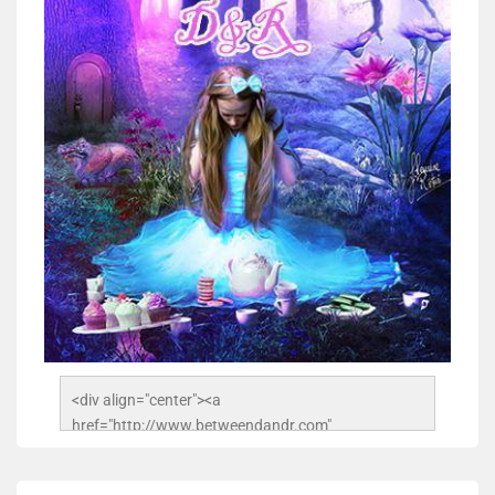
<div align="center"><a 
href="http://www.betweendandr.com" 
title="Between D&R"><img 
src="https://image.ibb.co/jcfFOA/14141704-