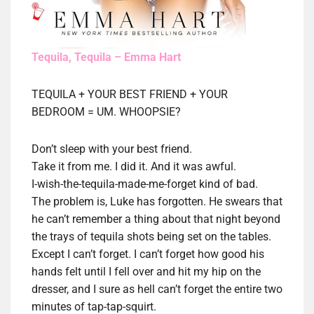
Tequila, Tequila – Emma Hart
TEQUILA + YOUR BEST FRIEND + YOUR
BEDROOM = UM. WHOOPSIE?
Don’t sleep with your best friend.
Take it from me. I did it. And it was awful.
I-wish-the-tequila-made-me-forget kind of bad.
The problem is, Luke has forgotten. He swears that
he can’t remember a thing about that night beyond
the trays of tequila shots being set on the tables.
Except I can’t forget. I can’t forget how good his
hands felt until I fell over and hit my hip on the
dresser, and I sure as hell can’t forget the entire two
minutes of tap-tap-squirt.