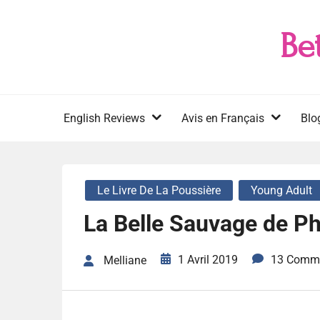
Skip
to
Be
content
English Reviews
Avis en Français
Blo
Le Livre De La Poussière
Young Adult
La Belle Sauvage de Ph
1 Avril 2019
13 Comm
Melliane