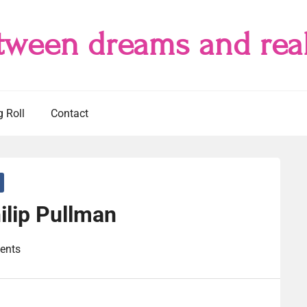
tween dreams and real
g Roll
Contact
ilip Pullman
ents