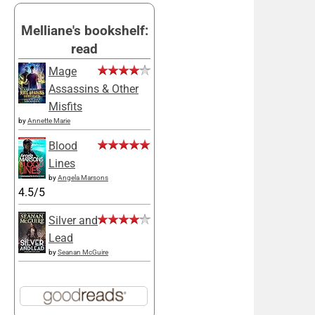
Melliane's bookshelf:
read
Mage
Assassins & Other
Misfits
by
Annette Marie
Blood
Lines
by
Angela Marsons
4.5/5
Silver and
Lead
by
Seanan McGuire