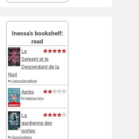
Inessa's bookshelf:
read
Le
Serpent et le
Descendant de la
Nuit
by
Carissa Broadbent
Après
by
Stephen King
La
gardienne des
portes
by
Ilona Andrews