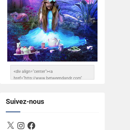
<div align="center"><a 
href="http://www.betweendandr.com" 
title="Between D&R"><img 
src="https://image.ibb.co/jcfFOA/14141704-
503716673157532-
Suivez-nous
2788222864243652657-n.jpg" 
alt="Between D&R" style="border:none;" />
</a></div>
X
Instagram
Facebook