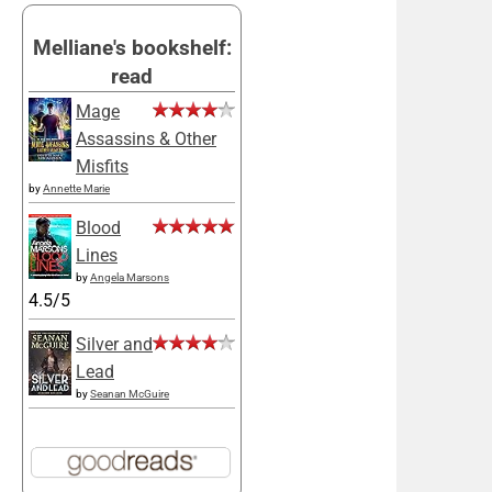
Melliane's bookshelf:
read
Mage
Assassins & Other
Misfits
by
Annette Marie
Blood
Lines
by
Angela Marsons
4.5/5
Silver and
Lead
by
Seanan McGuire