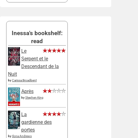
Inessa's bookshelf:
read
Le
Serpent et le
Descendant de la
Nuit
by
Carissa Broadbent
Après
by
Stephen King
La
gardienne des
portes
by
Ilona Andrews