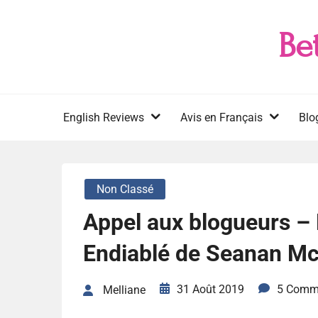
Skip
to
Be
content
English Reviews
Avis en Français
Blo
Non Classé
Appel aux blogueurs –
Endiablé de Seanan M
31 Août 2019
5 Comm
Melliane