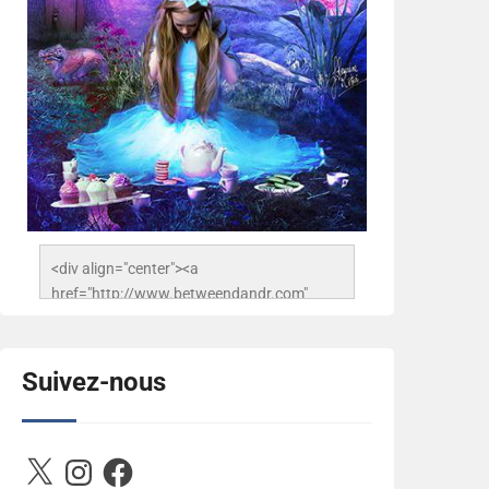
<div align="center"><a 
href="http://www.betweendandr.com" 
title="Between D&R"><img 
src="https://image.ibb.co/jcfFOA/14141704-
503716673157532-
Suivez-nous
2788222864243652657-n.jpg" 
alt="Between D&R" style="border:none;" />
</a></div>
X
Instagram
Facebook