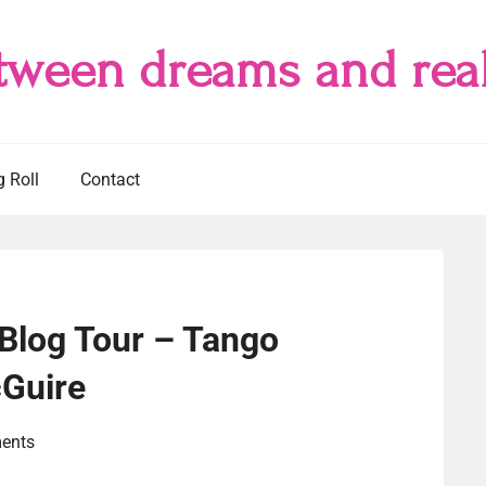
tween dreams and real
g Roll
Contact
 Blog Tour – Tango
cGuire
ents