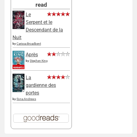
read
Le
Serpent et le
Descendant de la
Nuit
by
Carissa Broadbent
Après
by
Stephen King
La
gardienne des
portes
by
Ilona Andrews