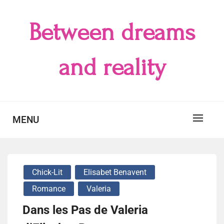
Skip
to
Between dreams
content
and reality
MENU
Chick-Lit
Elisabet Benavent
Romance
Valeria
Dans les Pas de Valeria