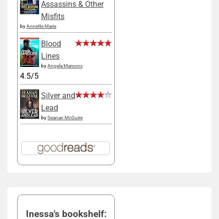
Assassins & Other
Misfits
by
Annette Marie
Blood
Lines
by
Angela Marsons
4.5/5
Silver and
Lead
by
Seanan McGuire
Inessa's bookshelf: