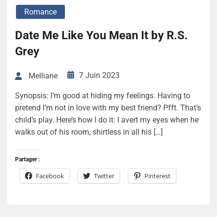
Romance
Date Me Like You Mean It by R.S.
Grey
7 Juin 2023
Melliane
Synopsis: I’m good at hiding my feelings. Having to
pretend I’m not in love with my best friend? Pfft. That’s
child’s play. Here’s how I do it: I avert my eyes when he
walks out of his room, shirtless in all his […]
Partager :
Facebook
Twitter
Pinterest