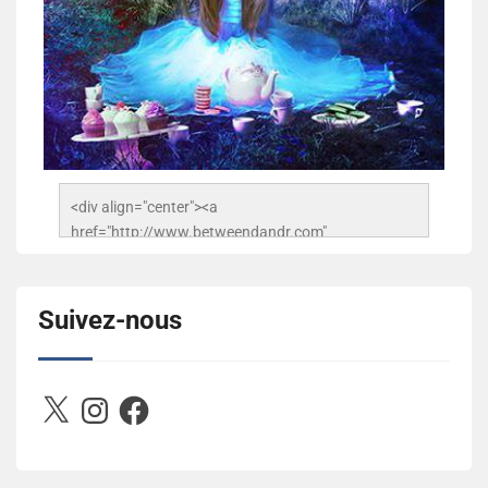
<div align="center"><a 
href="http://www.betweendandr.com" 
title="Between D&R"><img 
src="https://image.ibb.co/jcfFOA/14141704-
503716673157532-2788222864243652657-n.jpg" 
Suivez-nous
alt="Between D&R" style="border:none;" /></a>
</div>
X
Instagram
Facebook