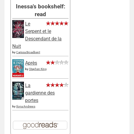
Inessa's bookshelf:
read
Le
Serpent et le
Descendant de la
Nuit
by
Carissa Broadbent
Après
by
Stephen King
La
gardienne des
portes
by
Ilona Andrews