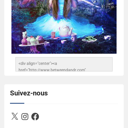
<div align="center"><a 
href="http://www.betweendandr.com" 
title="Between D&R"><img 
src="https://image.ibb.co/jcfFOA/14141704-
503716673157532-2788222864243652657-n.jpg" 
Suivez-nous
alt="Between D&R" style="border:none;" /></a>
</div>
X
Instagram
Facebook