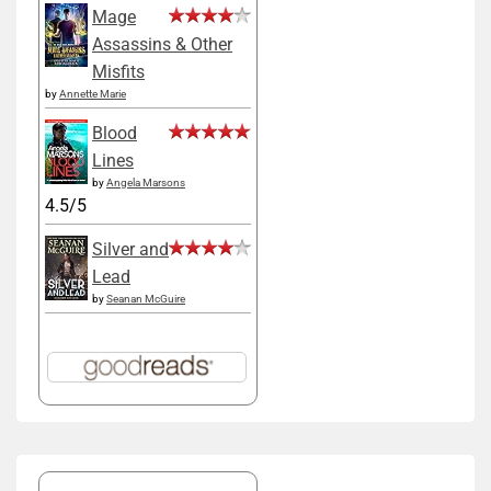
Mage
Assassins & Other
Misfits
by
Annette Marie
Blood
Lines
by
Angela Marsons
4.5/5
Silver and
Lead
by
Seanan McGuire