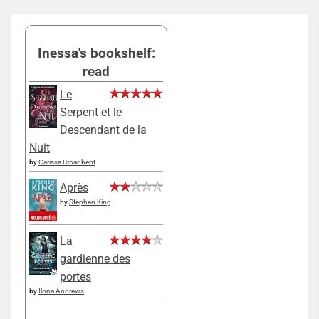
Inessa's bookshelf:
read
Le
Serpent et le
Descendant de la
Nuit
by
Carissa Broadbent
Après
by
Stephen King
La
gardienne des
portes
by
Ilona Andrews