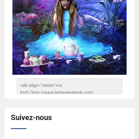
<div align="center"><a 
href="http://www.betweendandr.com" 
title="Between D&R"><img 
src="https://image.ibb.co/jcfFOA/14141704-
503716673157532-2788222864243652657-n.jpg" 
Suivez-nous
alt="Between D&R" style="border:none;" /></a>
</div>