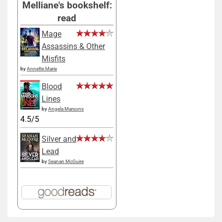
Melliane's bookshelf:
read
Mage
Assassins & Other
Misfits
by
Annette Marie
Blood
Lines
by
Angela Marsons
4.5/5
Silver and
Lead
by
Seanan McGuire