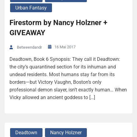
Urban Fantasy
Firestorm by Nancy Holzner +
GIVEAWAY
16 Mai 2017
Betweendandr
Deadtown, Book 6 Synopsis: They call it Deadtown:
the city’s quarantined section for its inhuman and
undead residents. Most humans stay far from its
borders—but Victory Vaughn, Boston’s only
professional demon slayer, isn’t exactly human… When
Vicky allowed an ancient goddess to […]
Deadtown
Nancy Holzner