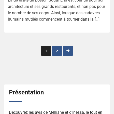
La diversité de Boston South End est connue pour son
architecture et ses grands restaurants, et non pas pour
le nombre de ses corps. Ainsi, lorsque des cadavres
humains mutilés commencent à tourner dans la […]
Navigation
1
2
des
articles
Présentation
Découvrez les avis de Melliane et d'Inessa, le tout en