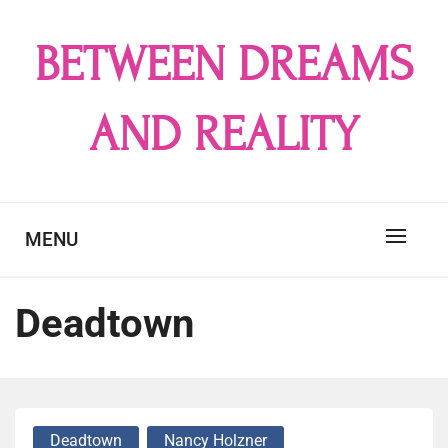
Skip
to
BETWEEN DREAMS
content
AND REALITY
MENU
Deadtown
Deadtown
Nancy Holzner