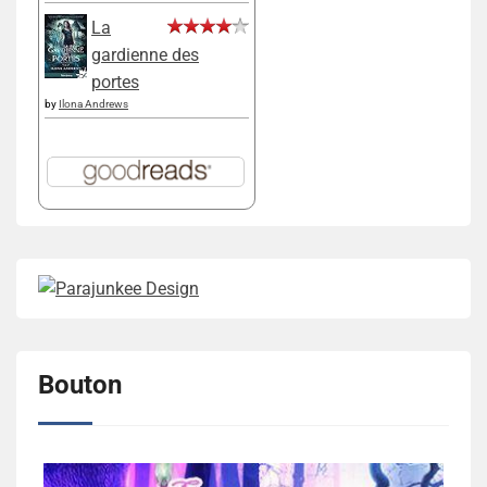
La
gardienne des
portes
by
Ilona Andrews
Bouton