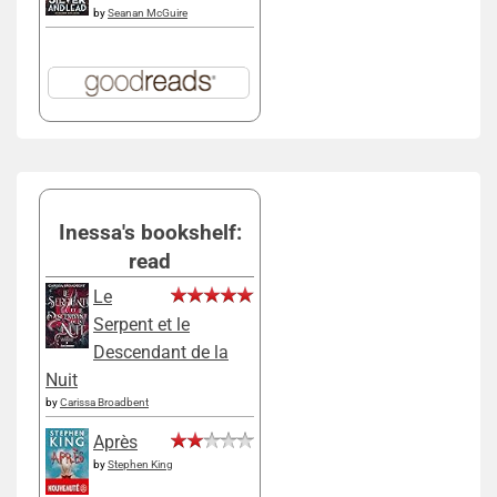
by
Seanan McGuire
Inessa's bookshelf:
read
Le
Serpent et le
Descendant de la
Nuit
by
Carissa Broadbent
Après
by
Stephen King