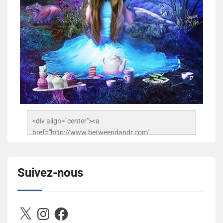
<div align="center"><a 
href="http://www.betweendandr.com" 
title="Between D&R"><img 
src="https://image.ibb.co/jcfFOA/14141704-
503716673157532-2788222864243652657-n.jpg" 
Suivez-nous
alt="Between D&R" style="border:none;" /></a>
</div>
X
Instagram
Facebook