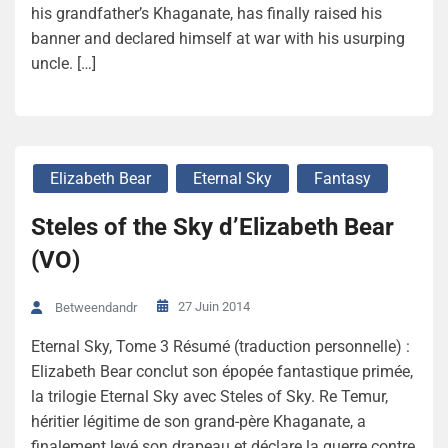
his grandfather’s Khaganate, has finally raised his
banner and declared himself at war with his usurping
uncle. […]
Elizabeth Bear
Eternal Sky
Fantasy
Steles of the Sky d’Elizabeth Bear
(VO)
27 Juin 2014
Betweendandr
Eternal Sky, Tome 3 Résumé (traduction personnelle) :
Elizabeth Bear conclut son épopée fantastique primée,
la trilogie Eternal Sky avec Steles of Sky. Re Temur,
héritier légitime de son grand-père Khaganate, a
finalement levé son drapeau et déclare la guerre contre