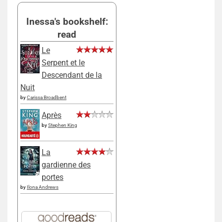
Inessa's bookshelf:
read
Le
Serpent et le
Descendant de la
Nuit
by
Carissa Broadbent
Après
by
Stephen King
La
gardienne des
portes
by
Ilona Andrews