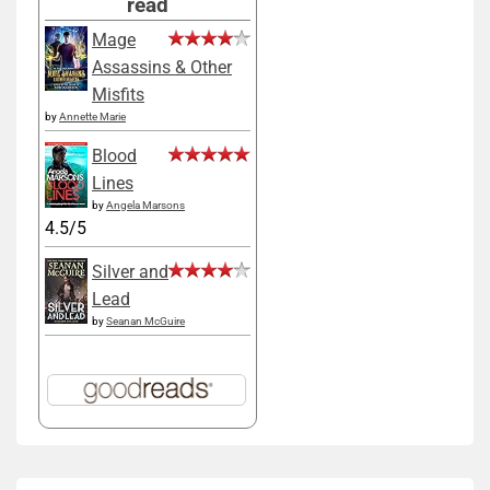
read
Mage
Assassins & Other
Misfits
by
Annette Marie
Blood
Lines
by
Angela Marsons
4.5/5
Silver and
Lead
by
Seanan McGuire