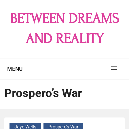
Skip
to
BETWEEN DREAMS
content
AND REALITY
MENU
Prospero’s War
Jaye Wells
Prospero's War