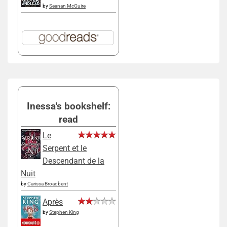
by
Seanan McGuire
Inessa's bookshelf:
read
Le
Serpent et le
Descendant de la
Nuit
by
Carissa Broadbent
Après
by
Stephen King