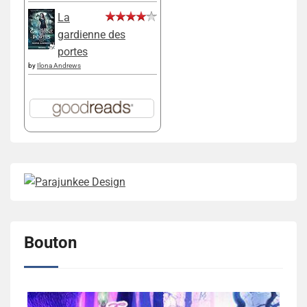
La
gardienne des
portes
by
Ilona Andrews
Bouton