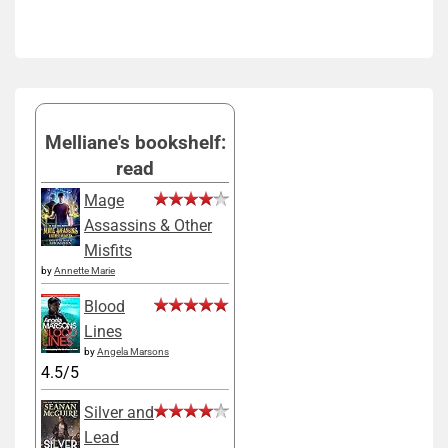
Melliane's bookshelf:
read
Mage
Assassins & Other
Misfits
by
Annette Marie
Blood
Lines
by
Angela Marsons
4.5/5
Silver and
Lead