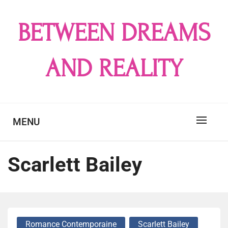
Skip
to
BETWEEN DREAMS
content
AND REALITY
MENU
Scarlett Bailey
Romance Contemporaine
Scarlett Bailey