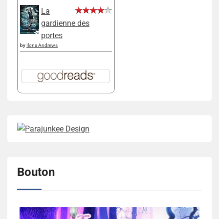
La
gardienne des
portes
by
Ilona Andrews
Bouton