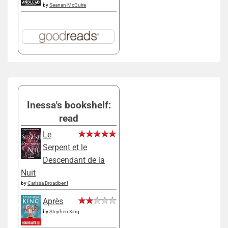
by
Seanan McGuire
Inessa's bookshelf:
read
Le
Serpent et le
Descendant de la
Nuit
by
Carissa Broadbent
Après
by
Stephen King