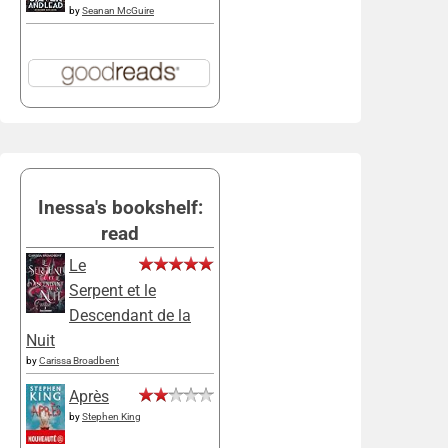
by
Seanan McGuire
Inessa's bookshelf:
read
Le
Serpent et le
Descendant de la
Nuit
by
Carissa Broadbent
Après
by
Stephen King