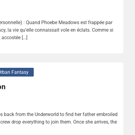
rsonnelle) : Quand Phoebe Meadows est frappée par
y, la vie qu’elle connaissait vole en éclats. Comme si
t accostée […]
rban Fantasy
on
s back from the Underworld to find her father embroiled
crew drop everything to join them. Once she arrives, the