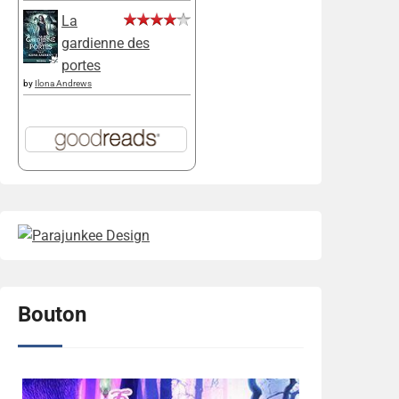
La
gardienne des
portes
by
Ilona Andrews
Bouton