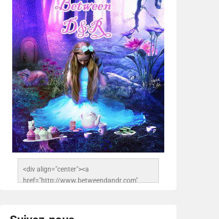
<div align="center"><a 
href="http://www.betweendandr.com" 
title="Between D&R"><img 
src="https://image.ibb.co/jcfFOA/14141704-
503716673157532-