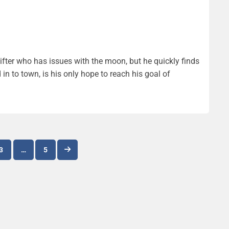
hifter who has issues with the moon, but he quickly finds
in to town, is his only hope to reach his goal of
Navigation
3
…
5
des
articles