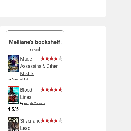
Melliane's bookshelf:
read
Mage
Assassins & Other
Misfits
by
Annette Marie
Blood
Lines
by
Angela Marsons
4.5/5
Silver and
Lead