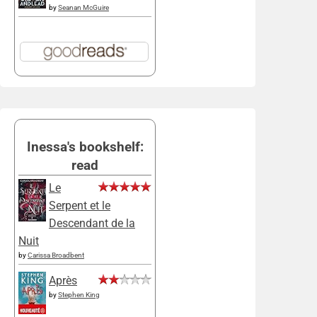
by
Seanan McGuire
Inessa's bookshelf:
read
Le
Serpent et le
Descendant de la
Nuit
by
Carissa Broadbent
Après
by
Stephen King