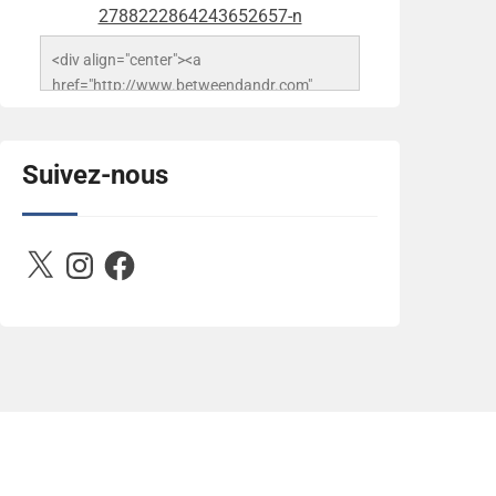
<div align="center"><a 
href="http://www.betweendandr.com" 
title="Between D&R"><img 
src="https://image.ibb.co/jcfFOA/14141704-
503716673157532-
Suivez-nous
2788222864243652657-n.jpg" 
alt="Between D&R" style="border:none;" />
</a></div>
X
Instagram
Facebook