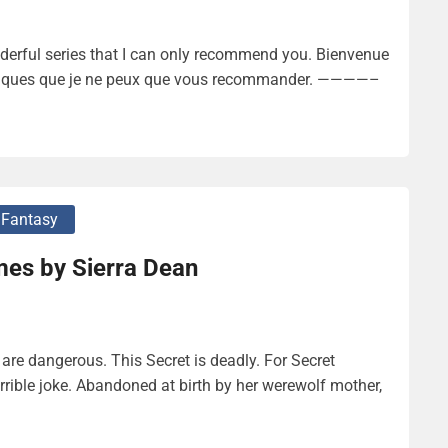
erful series that I can only recommend you. Bienvenue
gnifiques que je ne peux que vous recommander. ————–
 Fantasy
es by Sierra Dean
re dangerous. This Secret is deadly. For Secret
terrible joke. Abandoned at birth by her werewolf mother,