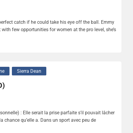
rfect catch if he could take his eye off the ball. Emmy
 with few opportunities for women at the pro level, she’s
ne
Sierra Dean
O)
lle) : Elle serait la prise parfaite s’il pouvait lâcher
a chance qu’elle a. Dans un sport avec peu de