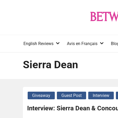
Skip
to
BETW
content
English Reviews
Avis en Français
Blo
Sierra Dean
Giveaway
Guest Post
Interview
Interview: Sierra Dean & Conco