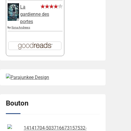
La
gardienne des
portes
by
Ilona Andrews
Bouton