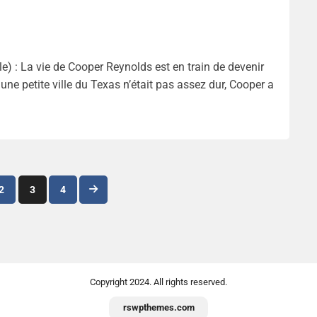
 : La vie de Cooper Reynolds est en train de devenir
une petite ville du Texas n’était pas assez dur, Cooper a
Navigation
2
3
4
des
articles
Copyright
2024. All rights reserved.
rswpthemes.com