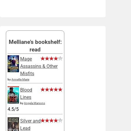
Melliane's bookshelf:
read
Mage
Assassins & Other
Misfits
by
Annette Marie
Blood
Lines
by
Angela Marsons
4.5/5
Silver and
Lead