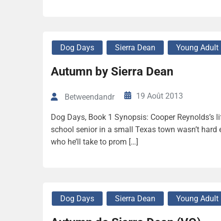
Dog Days
Sierra Dean
Young Adult
Autumn by Sierra Dean
19 Août 2013
Betweendandr
Dog Days, Book 1 Synopsis: Cooper Reynolds’s life 
school senior in a small Texas town wasn’t hard
who he’ll take to prom […]
Dog Days
Sierra Dean
Young Adult