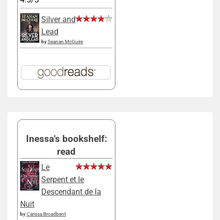
Silver and
Lead
by
Seanan McGuire
Inessa's bookshelf:
read
Le
Serpent et le
Descendant de la
Nuit
by
Carissa Broadbent