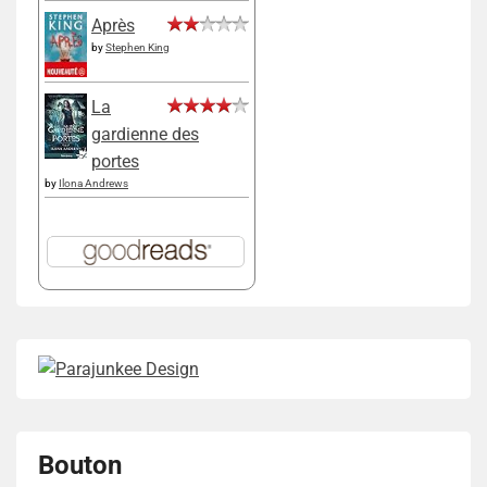
Après
by
Stephen King
La
gardienne des
portes
by
Ilona Andrews
Bouton