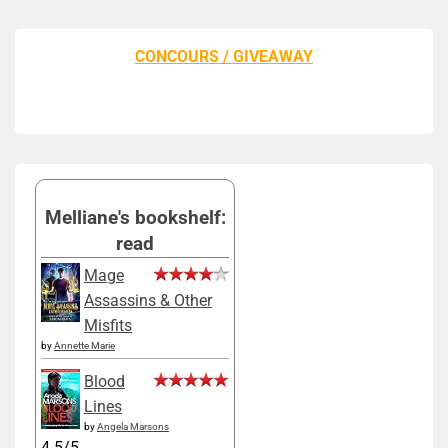
CONCOURS / GIVEAWAY
Melliane's bookshelf:
read
Mage
Assassins & Other
Misfits
by
Annette Marie
Blood
Lines
by
Angela Marsons
4.5/5