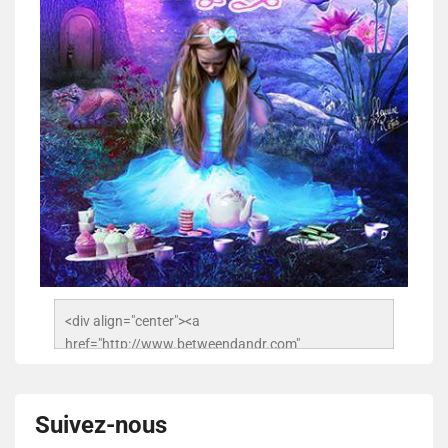
<div align="center"><a 
href="http://www.betweendandr.com" 
title="Between D&R"><img 
src="https://image.ibb.co/jcfFOA/14141704-
503716673157532-2788222864243652657-n.jpg" 
Suivez-nous
alt="Between D&R" style="border:none;" /></a>