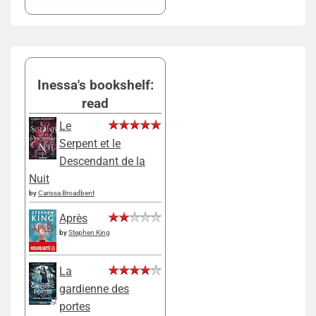
Inessa's bookshelf:
read
Le
Serpent et le
Descendant de la
Nuit
by
Carissa Broadbent
Après
by
Stephen King
La
gardienne des
portes