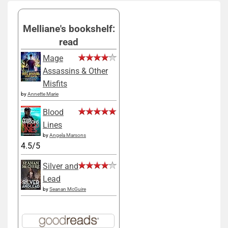
Melliane's bookshelf:
read
Mage
Assassins & Other
Misfits
by
Annette Marie
Blood
Lines
by
Angela Marsons
4.5/5
Silver and
Lead
by
Seanan McGuire