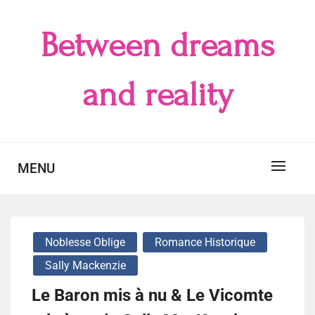
Skip
to
Between dreams
content
and reality
MENU
Noblesse Oblige
Romance Historique
Sally Mackenzie
Le Baron mis à nu & Le Vicomte