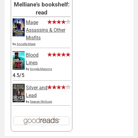
Melliane's bookshelf:
read
Mage
Assassins & Other
Misfits
by
Annette Marie
Blood
Lines
by
Angela Marsons
4.5/5
Silver and
Lead
by
Seanan McGuire