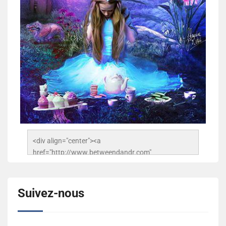
<div align="center"><a 
href="http://www.betweendandr.com" 
title="Between D&R"><img 
src="https://image.ibb.co/jcfFOA/14141704-
503716673157532-2788222864243652657-n.jpg" 
Suivez-nous
alt="Between D&R" style="border:none;" /></a>
</div>