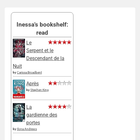
Inessa's bookshelf:
read
Le
Serpent et le
Descendant de la
Nuit
by
Carissa Broadbent
Après
by
Stephen King
La
gardienne des
portes
by
Ilona Andrews