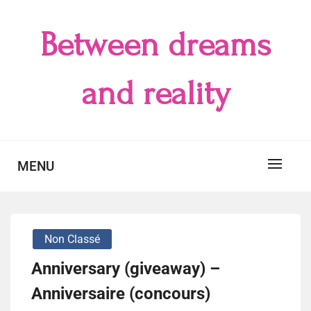
Skip
to
Between dreams
content
and reality
MENU
Non Classé
Anniversary (giveaway) –
Anniversaire (concours)