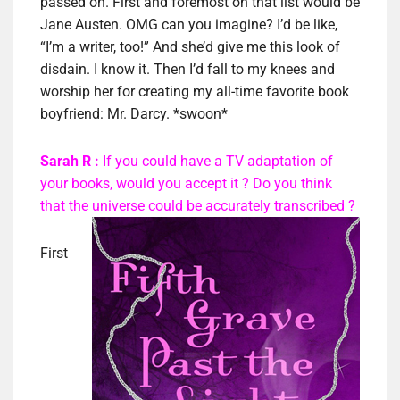
passed on. First and foremost on that list would be
Jane Austen. OMG can you imagine? I’d be like,
“I’m a writer, too!” And she’d give me this look of
disdain. I know it. Then I’d fall to my knees and
worship her for creating my all-time favorite book
boyfriend: Mr. Darcy. *swoon*
Sarah R :
If you could have a TV adaptation of
your books, would you accept it ? Do you think
that the universe could be accurately transcribed ?
First