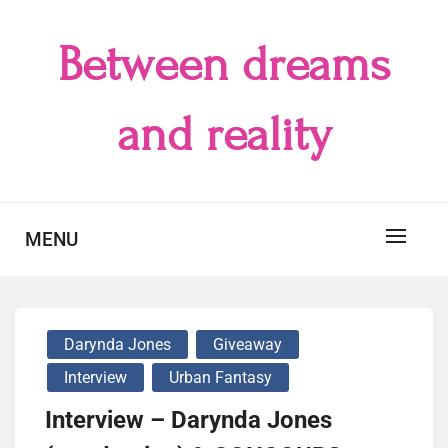
Skip
to
Between dreams
content
and reality
MENU
Darynda Jones
Giveaway
Interview
Urban Fantasy
Interview – Darynda Jones