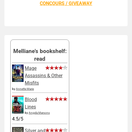
CONCOURS / GIVEAWAY
Melliane's bookshelf:
read
Mage
Assassins & Other
Misfits
by
Annette Marie
Blood
Lines
by
Angela Marsons
4.5/5
Silver and