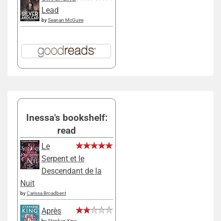
Lead
by
Seanan McGuire
Inessa's bookshelf:
read
Le
Serpent et le
Descendant de la
Nuit
by
Carissa Broadbent
Après
by
Stephen King