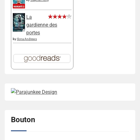
La
gardienne des
portes
by
Ilona Andrews
Bouton