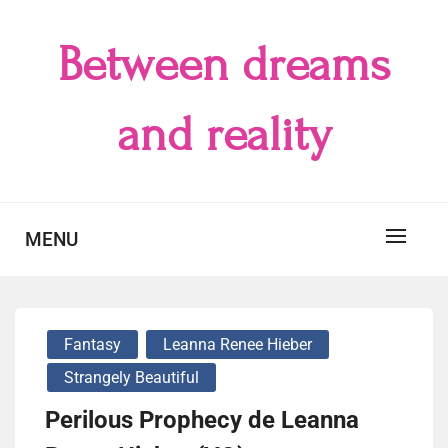
Skip
to
Between dreams
content
and reality
MENU
Fantasy
Leanna Renee Hieber
Strangely Beautiful
Perilous Prophecy de Leanna